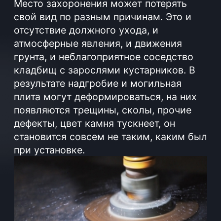
Реставрация памятников
включает разные
мероприятия:
реставрация надписи на памятнике,
освежающие мероприятия;
реставрация фото на памятнике или его
замена;
убирают сколы, трещины, выбоины в
граните;
добавляют элементы оформления;
шлифуют, полируют поверхность.
Также можно заказать
восстановление, полировку и
выравнивание надмогильных
плит, ограды, стойки для
траурных венков.
Возможно восстановление памятников