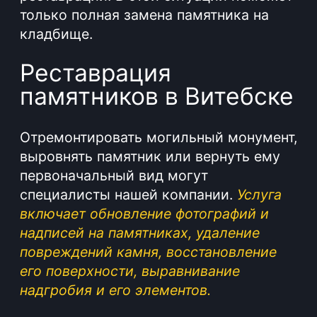
Дополнительные
услуги
Наша компания предоставляет полный
спектр услуг по созданию и уходу за
местами погребения. Мы заботимся о
том, чтобы каждая могила выглядела
ухоженной и достойной уважения.
Мы предлагаем услуги по
благоустройству могил, которые
включают в себя очистку территории,
уборку мусора, посадку цветов и
деревьев, установку бордюров и
УСЛУГИ
других элементов ландшафтного
дизайна.