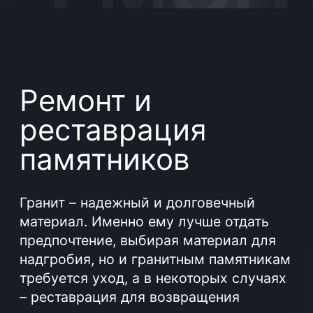
реставрация
памятников
Гранит – надежный и долговечный
материал. Именно ему лучше отдать
предпочтение, выбирая материал для
надгробия, но и гранитным памятникам
требуется уход, а в некоторых случаях
– реставрация для возвращения
первоначального внешнего вида.
Реставрация памятников на кладбище
позволяет сохранить изначальный вид
монументов или скрыть появившиеся
дефекты. Реконструкция мемориала
дешевле, чем новый памятник. Да и
зачем заказывать новое изделие, на
изготовление которого уйдет больше
времени, если можно вернуть
достойный вид установленному?