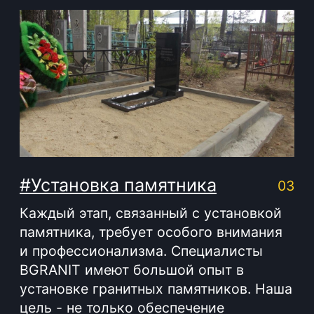
Производство мемориальной продукции
любой сложности без посредников
+375 (33) 333-80-33
Телефон (Viber, Wa):
info@bgranit.by
Email (общая):
ООО «БГ ОниксГрупп»
УНП: 391936924
Адрес: г. Витебск, ул. Генерала
Белобородова 4а 1 этаж 108 помещение
© 2023. Фабрика гранита и мрамора.
Все права защищены
Политика конфиденциальности