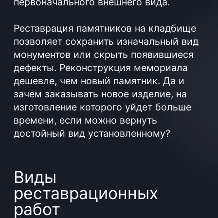
Виды
реставрационных
работ
Место захоронения может потерять
свой вид по разным причинам. Это и
отсутствие должного ухода, и
атмосферные явления, и движения
грунта, и неблагоприятное соседство
кладбищ с зарослями кустарников. В
результате надгробие и могильная
плита могут деформироваться, на них
появляются трещины, сколы, прочие
дефекты, цвет камня тускнеет, он
становится совсем не таким, каким был
при установке.