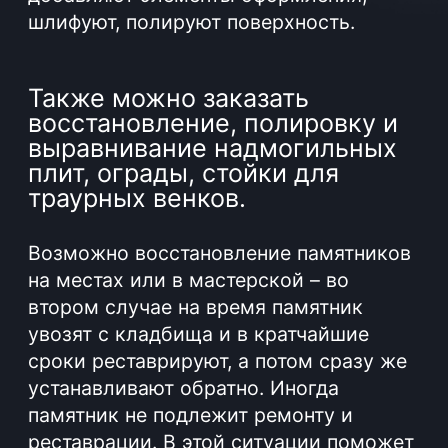
Мы можем предложить полный
комплекс услуг по ремонту
памятников. Стоимость зависит от
состояния памятника и проблем,
которые нужно устранить. Наш
специалист оценит объем предстоящих
реставрационных мероприятий, на
основании чего и будет рассчитана
цена ремонта, а также срок проведения
таких работ.
Мы учитываем все пожелания
заказчика, а также предлагаем свои
решения для восстановления
достойного вида памятника. Наша
задача – продлить срок службы всех
ритуальных элементов на могиле,
чтобы место последнего приюта как
можно дольше выглядело аккуратным,
ухоженным и достойным памяти об
усопшем.
ЗАКАЗАТЬ УСЛУГУ