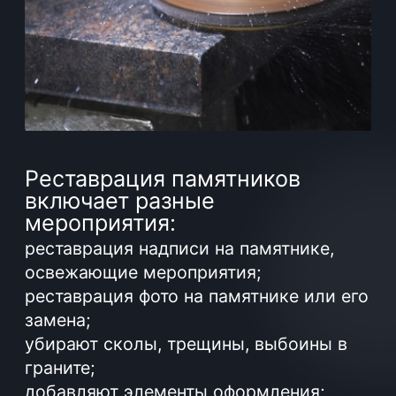
на местах или в мастерской – во
втором случае на время памятник
увозят с кладбища и в кратчайшие
сроки реставрируют, а потом сразу же
устанавливают обратно. Иногда
памятник не подлежит ремонту и
реставрации. В этой ситуации поможет
только полная замена памятника на
кладбище.
Реставрация
памятников в Витебске
Отремонтировать могильный монумент,
выровнять памятник или вернуть ему
первоначальный вид могут
специалисты нашей компании.
Услуга
включает обновление фотографий и
надписей на памятниках, удаление
повреждений камня, восстановление
его поверхности, выравнивание
надгробия и его элементов.