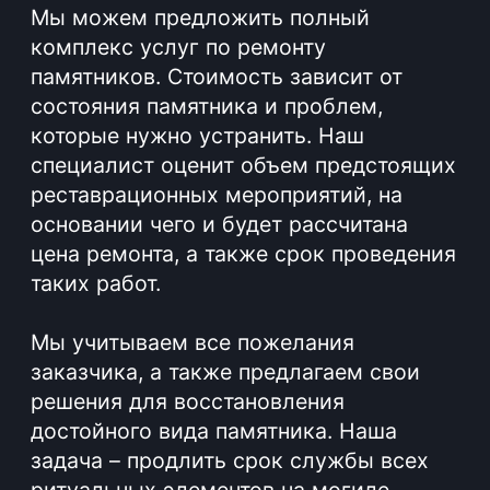
#Вызов мастера на дом
01
Наша компания отличается от других
производителей гранитных изделий не
только качеством продукции, но и
особым подходом к клиентам. Мы
готовы предложить уникальную услугу
- бесплатный вызов специалиста к вам
домой для оформления заказа.
Благодаря консультации на дому вы
сможете получить все необходимые
сведения о наших услугах, обсудить
детали заказа и составить договор,
минуя лишние траты времени и усилий.
Подробнее