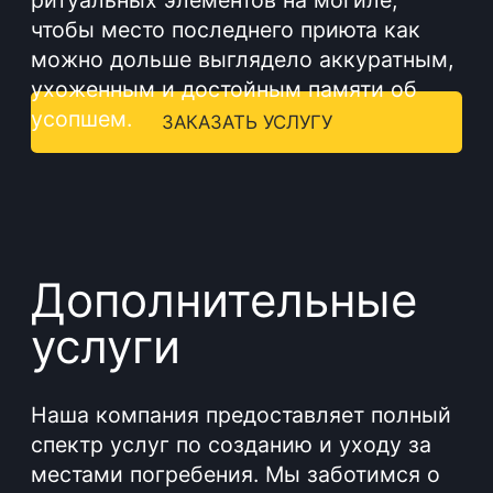
#Благоустройство
02
захоронений
Чтобы выразить дань почтения
ушедшим близким, необходимо
позаботиться об опрятном оформлении
места захоронения: установить
памятник и облагородить территорию
захоронения. Помимо внешних
атрибутов, необходимо также уделить
внимание грамотной установке
памятника, чтобы в будущем избежать
разрушения строения. Мы поможем