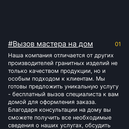
качественной работы, но и
удовлетворение вашей
индивидуальной заявки на оформление
места захоронения. Мы сохраняем
вашу память о родных и близких в
камне, стараясь передать всю глубину
чувств и уважения к памяти умерших.
Подробнее
Наша компания предоставляет полный
спектр услуг по созданию и уходу за
местами погребения. Мы заботимся о
том, чтобы каждая могила выглядела
ухоженной и достойной уважения.
СМОТРЕТЬ ВСЕ УСЛУГИ