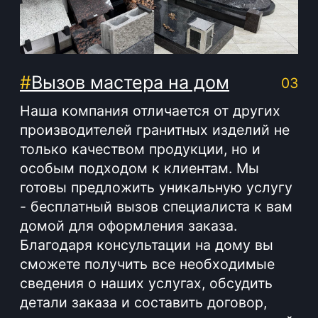
Время работы:
Вторник - Суббота:
С 10.00 - 19.00
Воскресенье: Выходной
Понедельник: Выходной
Производство мемориальной продукции
любой сложности без посредников
+375 (33) 333-80-33
Телефон (Viber, Wa):
info@bgranit.by
Email (общая):
ООО «БГ ОниксГрупп»
УНП: 391936924
Адрес: г. Витебск, ул. Генерала
Белобородова 4а 1 этаж 108 помещение