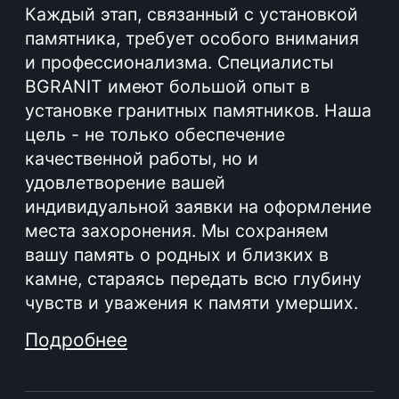
#
Вызов мастера на дом
03
Наша компания отличается от других
производителей гранитных изделий не
только качеством продукции, но и
особым подходом к клиентам. Мы
готовы предложить уникальную услугу
- бесплатный вызов специалиста к вам
домой для оформления заказа.
Благодаря консультации на дому вы
сможете получить все необходимые
сведения о наших услугах, обсудить
детали заказа и составить договор,
минуя лишние траты времени и усилий.
Подробнее