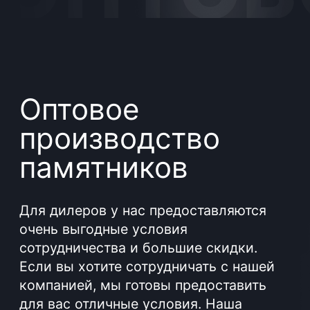
производство
памятников
Для дилеров у нас предоставляются
очень выгодные условия
сотрудничества и большие скидки.
Если вы хотите сотрудничать с нашей
компанией, мы готовы предоставить
для вас отличные условия. Наша
продукция – это качество.
Осуществляем оптовые услуги резки,
полировки (обработки) гранита. Так же
предоставляем художественные услуги
по оформлению памятников (Портреты
, Текстовое оформление, керамогранит,
железные медальоны, буквы Каджати
и.т ). Предоставляем полный спектр
услуг по изготовлению памятников!
Поэтому соглашаясь работать с нами,
вы можете быть уверенны в том, что не
обманываете покупателей. Вы продаете