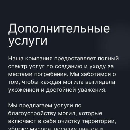
Каждый этап, связанный с установкой
памятника, требует особого внимания
и профессионализма. Специалисты
BGRANIT имеют большой опыт в
установке гранитных памятников. Наша
цель - не только обеспечение
качественной работы, но и
удовлетворение вашей
индивидуальной заявки на оформление
места захоронения. Мы сохраняем
вашу память о родных и близких в
камне, стараясь передать всю глубину
чувств и уважения к памяти умерших.
Подробнее