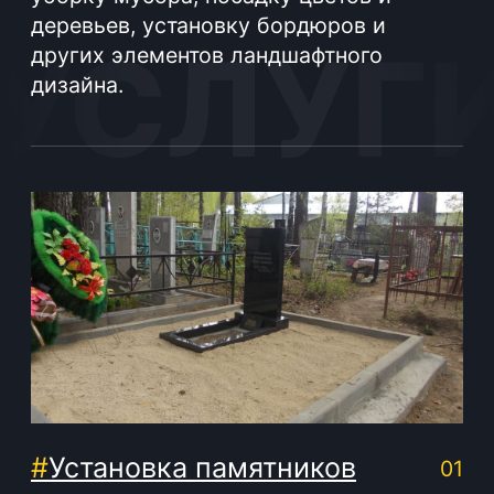
#
Благоустройство
02
захоронений
Чтобы выразить дань почтения
ушедшим близким, необходимо
позаботиться об опрятном оформлении
места захоронения: установить
памятник и облагородить территорию
захоронения. Помимо внешних
атрибутов, необходимо также уделить
внимание грамотной установке
памятника, чтобы в будущем избежать
разрушения строения. Мы поможем
выбрать оптимальный способ
окультуривания могилы из возможных
вариантов.
Подробнее