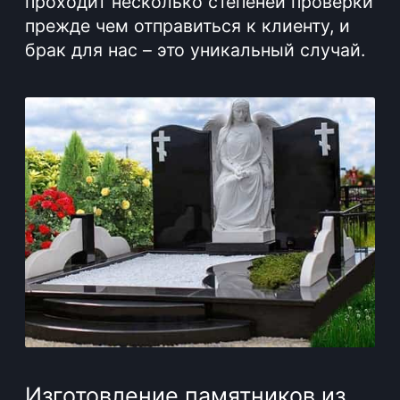
Вы всегда сможете позвонив по
указанному на сайте номеру телефона,
а оплата производится любым удобным
для покупателя способом. Обращаясь к
нам, Вы сможете быть полностью
уверены в лучших условиях покупки, а
также возможности получения
приятных скидок в случае
приобретения больших объемов
продукции.
ЗАКАЗАТЬ УСЛУГУ
Дополнительные
услуги
Наша компания предоставляет полный
спектр услуг по созданию и уходу за
местами погребения. Мы заботимся о