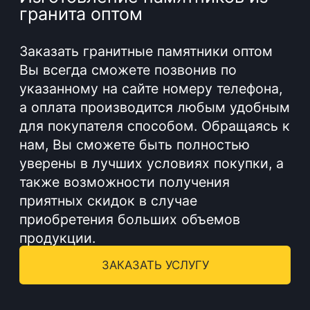
том, чтобы каждая могила выглядела
ухоженной и достойной уважения.
Мы предлагаем услуги по
благоустройству могил, которые
включают в себя очистку территории,
уборку мусора, посадку цветов и
деревьев, установку бордюров и
УСЛУГИ
других элементов ландшафтного
дизайна.
#
Установка памятников
01