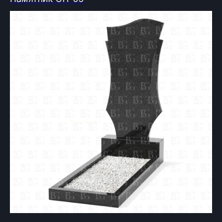
Вторник - Суббота:
С 10.00 - 19.00
Воскресенье: Выходной
Понедельник: Выходной
Производство мемориальной продукции
любой сложности без посредников
+375 (33) 333-80-33
Телефон (Viber, Wa):
info@bgranit.by
Email (общая):
ООО «БГ ОниксГрупп»
УНП: 391936924
Адрес: г. Витебск, ул. Генерала
Белобородова 4а 1 этаж 108 помещение
© 2023. Фабрика гранита и мрамора.
Все права защищены
Политика конфиденциальности