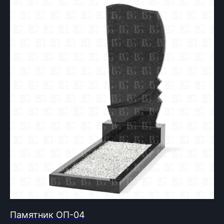
Контакты
Телефон (Viber, Wa):
+375 (33) 333-80-33
Email (общая):
info@bgranit.by
ООО
«БГ ОниксГрупп»
УНП: 391936924
Адрес:
г. Витебск, улица Генерала
Белобородова, 4А 1 этаж 108 помещение
Время работы:
Вторник- Суббота:
С 10.00 - 19.00
Воскресенье: Выходной
Понедельник: Выходной
Памятник ОП-04
ЗАКАЗ / КОНСУЛЬТАЦИЯ