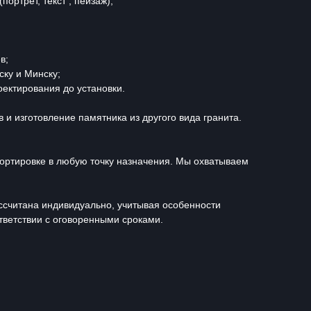
ортрет, текст , пейзаж);
в;
ску и Минску;
ектирования до установки.
и изготовление памятника из другого вида гранита.
портировке в любую точку назначения. Мы охватываем
ассчитана индивидуально, учитывая особенности
тветствии с оговоренными сроками.