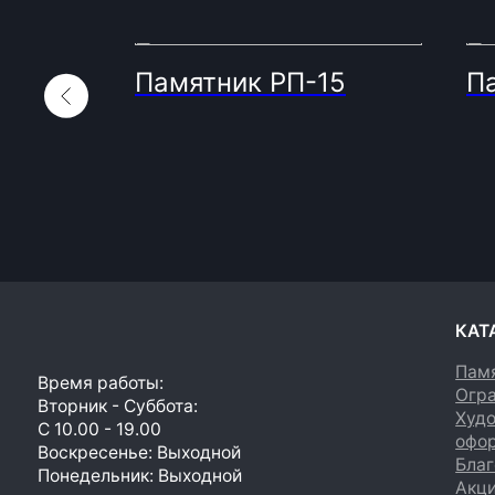
20
Памятник РП-15
П
КАТАЛОГ
Памятники
Время работы:
Ограды
Вторник - Суббота:
Художеств
С 10.00 - 19.00
оформлени
Воскресенье: Выходной
Благоустро
Понедельник: Выходной
Акции
Производство мемориальной продукции
любой сложности без посредников
© 2023. Фабрика гранита и мрамора.
Все права
защищены