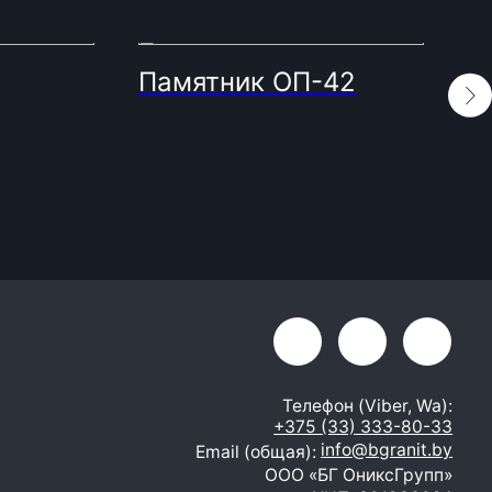
Памятник ОП-42
О
Телефон (Viber, Wa):
+375 (33) 333-80-33
info@bgranit.by
Email (общая):
ООО «БГ ОниксГрупп»
УНП: 391936924
Адрес: г. Витебск, ул. Генерала
Белобородова 4а 1 этаж 108
помещение