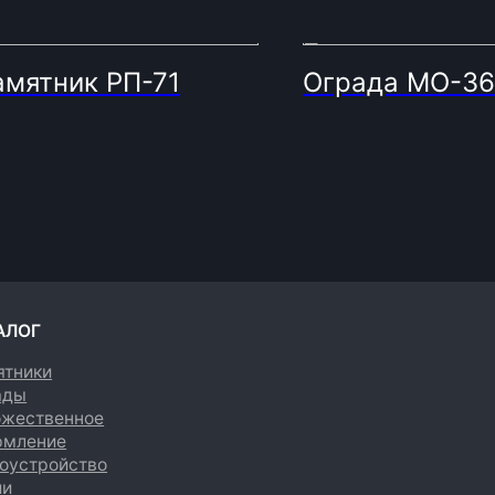
амятник РП-71
Ограда МО-36
енное
е
йство
Политика конфиденциальности