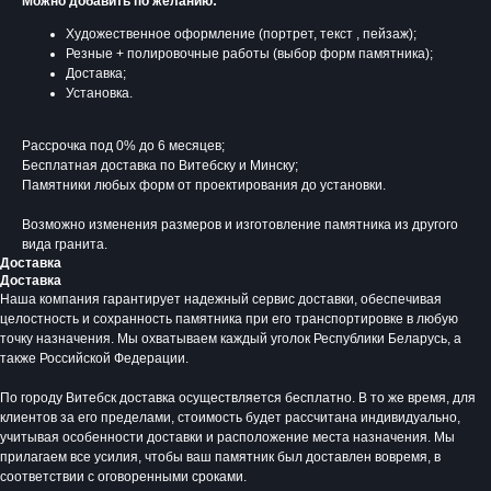
Можно добавить по желанию:
Художественное оформление (портрет, текст , пейзаж);
Резные + полировочные работы (выбор форм памятника);
Доставка;
Установка.
Рассрочка под 0% до 6 месяцев;
Бесплатная доставка по Витебску и Минску;
Памятники любых форм от проектирования до установки.
Возможно изменения размеров и изготовление памятника из другого
вида гранита.
Доставка
Доставка
Наша компания гарантирует надежный сервис доставки, обеспечивая
Время работы:
целостность и сохранность памятника при его транспортировке в любую
Вторник - Суббота:
точку назначения. Мы охватываем каждый уголок Республики Беларусь, а
С 10.00 - 19.00
также Российской Федерации.
Воскресенье: Выходной
По городу Витебск доставка осуществляется бесплатно. В то же время, для
Понедельник: Выходной
клиентов за его пределами, стоимость будет рассчитана индивидуально,
Производство мемориальной продукции
учитывая особенности доставки и расположение места назначения. Мы
любой сложности без посредников
прилагаем все усилия, чтобы ваш памятник был доставлен вовремя, в
соответствии с оговоренными сроками.
+375 (33) 333-80-33
Телефон (Viber, Wa):