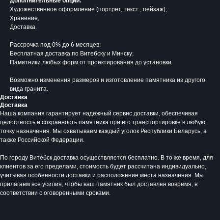
Дополнительные опции:
Художественное оформление (портрет, текст , пейзаж);
Хранение;
Доставка.
Рассрочка под 0% до 6 месяцев;
Бесплатная доставка по Витебску и Минску;
Памятники любых форм от проектирования до установки.
Возможно изменения размеров и изготовление памятника из другого
вида гранита.
Доставка
Доставка
Наша компания гарантирует надежный сервис доставки, обеспечивая
целостность и сохранность памятника при его транспортировке в любую
Время работы:
точку назначения. Мы охватываем каждый уголок Республики Беларусь, а
Вторник - Суббота:
также Российской Федерации.
С 10.00 - 19.00
Воскресенье: Выходной
По городу Витебск доставка осуществляется бесплатно. В то же время, для
Понедельник: Выходной
клиентов за его пределами, стоимость будет рассчитана индивидуально,
учитывая особенности доставки и расположение места назначения. Мы
Производство мемориальной продукции
прилагаем все усилия, чтобы ваш памятник был доставлен вовремя, в
любой сложности без посредников
соответствии с оговоренными сроками.
+375 (33) 333-80-33
Телефон (Viber, Wa):
info@bgranit.by
Email (общая):
ООО «БГ ОниксГрупп»