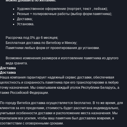
Можно добавить по желанию:
Художественное оформление (портрет, текст , пейзаж);
Резные + полировочные работы (выбор форм памятника);
Доставка;
Установка.
Рассрочка под 0% до 6 месяцев;
Бесплатная доставка по Витебску и Минску;
Памятники любых форм от проектирования до установки.
Возможно изменения размеров и изготовление памятника из другого
вида гранита.
Доставка
Доставка
Наша компания гарантирует надежный сервис доставки, обеспечивая
Время работы:
целостность и сохранность памятника при его транспортировке в любую
Вторник - Суббота:
точку назначения. Мы охватываем каждый уголок Республики Беларусь, а
С 10.00 - 19.00
также Российской Федерации.
Воскресенье: Выходной
Понедельник: Выходной
По городу Витебск доставка осуществляется бесплатно. В то же время, для
клиентов за его пределами, стоимость будет рассчитана индивидуально,
Производство мемориальной продукции
учитывая особенности доставки и расположение места назначения. Мы
любой сложности без посредников
прилагаем все усилия, чтобы ваш памятник был доставлен вовремя, в
+375 (33) 333-80-33
Телефон (Viber, Wa):
соответствии с оговоренными сроками.
info@bgranit.by
Email (общая):