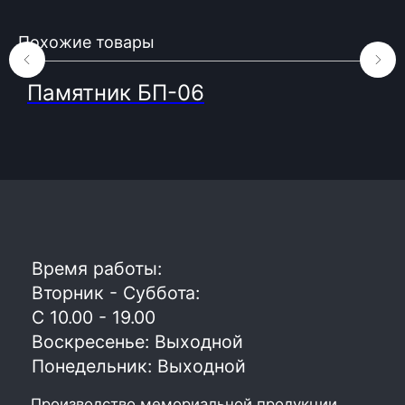
ООО «БГ ОниксГрупп»
УНП: 391936924
Похожие товары
Адрес: г. Витебск, ул. Генерала
Белобородова 4а 1 этаж 108 помещение
Памятник БП-06
© 2023. Фабрика гранита и мрамора.
Все права защищены
Политика конфиденциальности