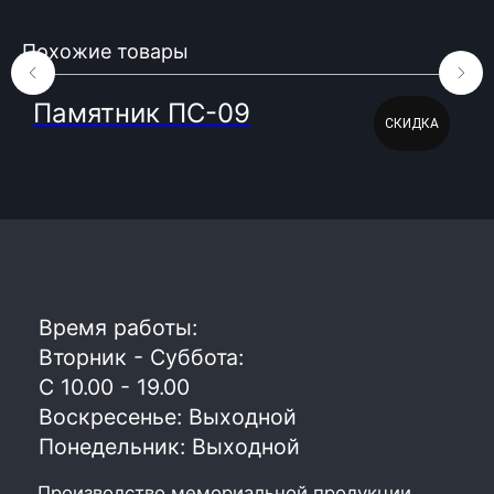
ООО «БГ ОниксГрупп»
УНП: 391936924
Похожие товары
Адрес: г. Витебск, ул. Генерала
Белобородова 4а 1 этаж 108 помещение
Памятник ПС-09
СКИДКА
© 2023. Фабрика гранита и мрамора.
Все права защищены
Политика конфиденциальности