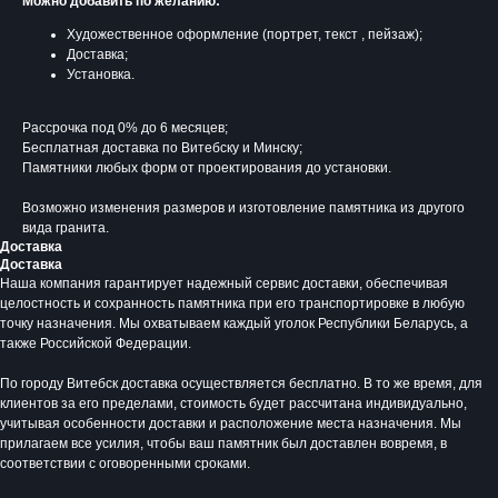
Можно добавить по желанию:
Художественное оформление (портрет, текст , пейзаж);
Доставка;
Установка.
Рассрочка под 0% до 6 месяцев;
Бесплатная доставка по Витебску и Минску;
Памятники любых форм от проектирования до установки.
Возможно изменения размеров и изготовление памятника из другого
вида гранита.
Доставка
Доставка
Наша компания гарантирует надежный сервис доставки, обеспечивая
целостность и сохранность памятника при его транспортировке в любую
Время работы:
точку назначения. Мы охватываем каждый уголок Республики Беларусь, а
Вторник - Суббота:
также Российской Федерации.
С 10.00 - 19.00
Воскресенье: Выходной
По городу Витебск доставка осуществляется бесплатно. В то же время, для
Понедельник: Выходной
клиентов за его пределами, стоимость будет рассчитана индивидуально,
учитывая особенности доставки и расположение места назначения. Мы
Производство мемориальной продукции
прилагаем все усилия, чтобы ваш памятник был доставлен вовремя, в
любой сложности без посредников
соответствии с оговоренными сроками.
+375 (33) 333-80-33
Телефон (Viber, Wa):
info@bgranit.by
Email (общая):