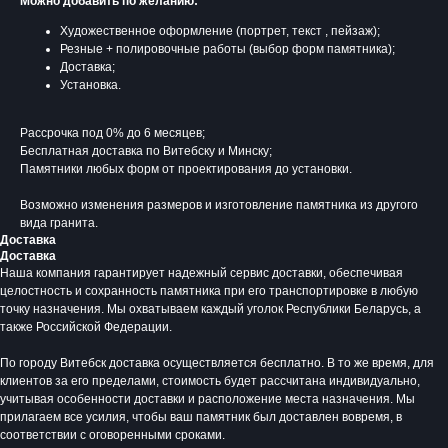
Можно добавить по желанию:
Художественное оформление (портрет, текст , пейзаж);
Резные + полировочные работы (выбор форм памятника);
Доставка;
Установка.
Рассрочка под 0% до 6 месяцев;
Бесплатная доставка по Витебску и Минску;
Памятники любых форм от проектирования до установки.
Возможно изменения размеров и изготовление памятника из другого
вида гранита.
Доставка
Доставка
Наша компания гарантирует надежный сервис доставки, обеспечивая
Время работы:
целостность и сохранность памятника при его транспортировке в любую
Вторник - Суббота:
точку назначения. Мы охватываем каждый уголок Республики Беларусь, а
С 10.00 - 19.00
также Российской Федерации.
Воскресенье: Выходной
По городу Витебск доставка осуществляется бесплатно. В то же время, для
Понедельник: Выходной
клиентов за его пределами, стоимость будет рассчитана индивидуально,
Производство мемориальной продукции
учитывая особенности доставки и расположение места назначения. Мы
любой сложности без посредников
прилагаем все усилия, чтобы ваш памятник был доставлен вовремя, в
соответствии с оговоренными сроками.
+375 (33) 333-80-33
Телефон (Viber, Wa):