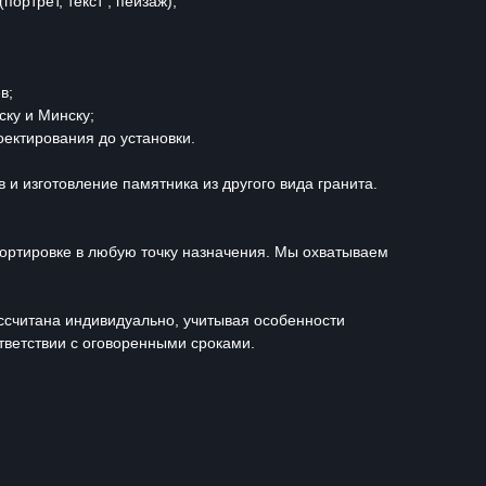
ортрет, текст , пейзаж);
в;
ску и Минску;
ектирования до установки.
и изготовление памятника из другого вида гранита.
портировке в любую точку назначения. Мы охватываем
ассчитана индивидуально, учитывая особенности
тветствии с оговоренными сроками.