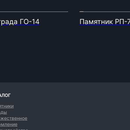
града ГО-14
Памятник РП-
енное
е
йство
Политика конфиденциальности