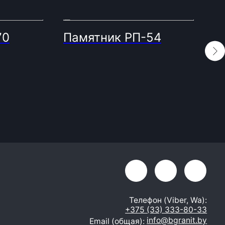
70
Памятник РП-54
О
Телефон (Viber, Wa):
+375 (33) 333-80-33
info@bgranit.by
Email (общая):
ООО «БГ ОниксГрупп»
УНП: 391936924
Адрес: г. Витебск, ул. Генерала
Белобородова 4а 1 этаж 108
помещение