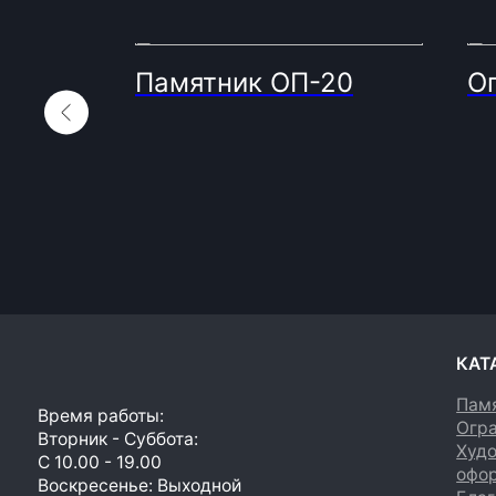
Памятник ОП-20
О
КАТАЛОГ
Памятники
Время работы:
Ограды
Вторник - Суббота:
Художеств
С 10.00 - 19.00
оформлени
Воскресенье: Выходной
Благоустро
Понедельник: Выходной
Акции
Производство мемориальной продукции
любой сложности без посредников
© 2023. Фабрика гранита и мрамора.
Все права
защищены