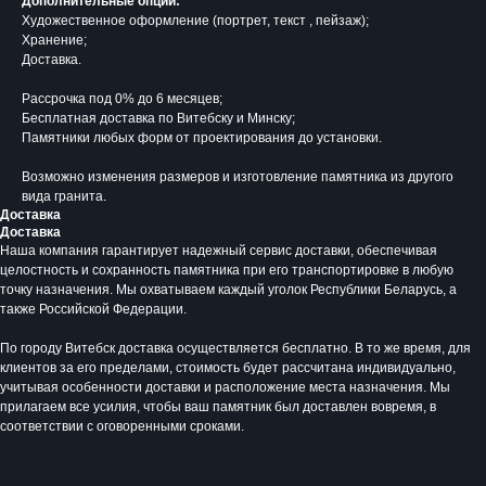
Дополнительные опции:
Художественное оформление (портрет, текст , пейзаж);
Хранение;
Доставка.
Рассрочка под 0% до 6 месяцев;
Бесплатная доставка по Витебску и Минску;
Памятники любых форм от проектирования до установки.
Возможно изменения размеров и изготовление памятника из другого
вида гранита.
Доставка
Доставка
Наша компания гарантирует надежный сервис доставки, обеспечивая
целостность и сохранность памятника при его транспортировке в любую
Время работы:
точку назначения. Мы охватываем каждый уголок Республики Беларусь, а
Вторник - Суббота:
также Российской Федерации.
С 10.00 - 19.00
Воскресенье: Выходной
По городу Витебск доставка осуществляется бесплатно. В то же время, для
Понедельник: Выходной
клиентов за его пределами, стоимость будет рассчитана индивидуально,
учитывая особенности доставки и расположение места назначения. Мы
Производство мемориальной продукции
прилагаем все усилия, чтобы ваш памятник был доставлен вовремя, в
любой сложности без посредников
соответствии с оговоренными сроками.
+375 (33) 333-80-33
Телефон (Viber, Wa):
info@bgranit.by
Email (общая):
ООО «БГ ОниксГрупп»