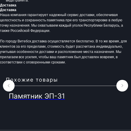
вида гранита.
Время работы:
Доставка
Вторник - Суббота:
Доставка
С 10.00 - 19.00
Наша компания гарантирует надежный сервис доставки, обеспечивая
Воскресенье: Выходной
целостность и сохранность памятника при его транспортировке в любую
Понедельник: Выходной
точку назначения. Мы охватываем каждый уголок Республики Беларусь, а
также Российской Федерации.
Производство мемориальной продукции
любой сложности без посредников
По городу Витебск доставка осуществляется бесплатно. В то же время, для
+375 (33) 333-80-33
Телефон (Viber, Wa):
клиентов за его пределами, стоимость будет рассчитана индивидуально,
info@bgranit.by
Email (общая):
учитывая особенности доставки и расположение места назначения. Мы
ООО «БГ ОниксГрупп»
прилагаем все усилия, чтобы ваш памятник был доставлен вовремя, в
УНП: 391936924
соответствии с оговоренными сроками.
Адрес: г. Витебск, ул. Генерала
Белобородова 4а 1 этаж 108 помещение
Похожие товары
Памятник ЭП-31
3
© 2023. Фабрика гранита и мрамора.
Все права защищены
Политика конфиденциальности