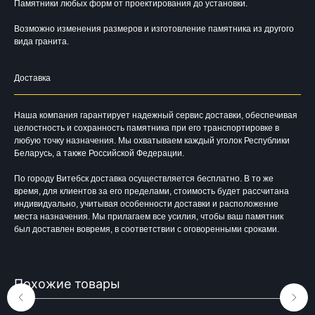
Памятники любых форм от проектирования до установки.
Возможно изменения размеров и изготовление памятника из другого
вида гранита.
Время работы:
Вторник - Суббота:
Доставка
С 10.00 - 19.00
Воскресенье: Выходной
Понедельник: Выходной
Наша компания гарантирует надежный сервис доставки, обеспечивая
целостность и сохранность памятника при его транспортировке в
Производство мемориальной продукции
любую точку назначения. Мы охватываем каждый уголок Республики
любой сложности без посредников
Беларусь, а также Российской Федерации.
+375 (33) 333-80-33
Телефон (Viber, Wa):
info@bgranit.by
Email (общая):
По городу Витебск доставка осуществляется бесплатно. В то же
ООО «БГ ОниксГрупп»
время, для клиентов за его пределами, стоимость будет рассчитана
УНП: 391936924
индивидуально, учитывая особенности доставки и расположение
места назначения. Мы прилагаем все усилия, чтобы ваш памятник
Адрес: г. Витебск, ул. Генерала
был доставлен вовремя, в соответствии с оговоренными сроками.
Белобородова 4а 1 этаж 108 помещение
Похожие товары