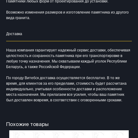
Памятники любых форм от проектирования до установки.
Возможно изменения размеров и изготовление памятника из другого
вида гранита.
Доставка
Наша компания гарантирует надежный сервис доставки, обеспечивая
целостность и сохранность памятника при его транспортировке в
любую точку назначения. Мы охватываем каждый уголок Республики
Беларусь, а также Российской Федерации.
По городу Витебск доставка осуществляется бесплатно. В то же
время, для клиентов за его пределами, стоимость будет рассчитана
индивидуально, учитывая особенности доставки и расположение
места назначения. Мы прилагаем все усилия, чтобы ваш памятник
был доставлен вовремя, в соответствии с оговоренными сроками.
Время работы:
Вторник - Суббота:
С 10.00 - 19.00
Похожие товары
Воскресенье: Выходной
Понедельник: Выходной