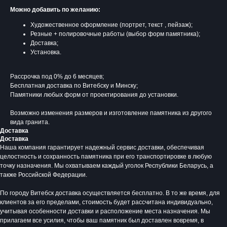
Можно добавить по желанию:
Художественное оформление (портрет, текст , пейзаж);
Резные + полировочные работы (выбор форм памятника);
Доставка;
Установка.
Рассрочка под 0% до 6 месяцев;
Бесплатная доставка по Витебску и Минску;
Памятники любых форм от проектирования до установки.
Возможно изменения размеров и изготовление памятника из другого
вида гранита.
Доставка
Доставка
Время работы:
Наша компания гарантирует надежный сервис доставки, обеспечивая
Вторник - Суббота:
целостность и сохранность памятника при его транспортировке в любую
С 10.00 - 19.00
точку назначения. Мы охватываем каждый уголок Республики Беларусь, а
также Российской Федерации.
Воскресенье: Выходной
Понедельник: Выходной
По городу Витебск доставка осуществляется бесплатно. В то же время, для
Производство мемориальной продукции
клиентов за его пределами, стоимость будет рассчитана индивидуально,
любой сложности без посредников
учитывая особенности доставки и расположение места назначения. Мы
прилагаем все усилия, чтобы ваш памятник был доставлен вовремя, в
+375 (33) 333-80-33
Телефон (Viber, Wa):