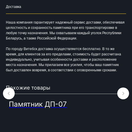
Время работы:
Доставка
Вторник - Суббота:
С 10.00 - 19.00
Воскресенье: Выходной
Наша компания гарантирует надежный сервис доставки, обеспечивая
Понедельник: Выходной
целостность и сохранность памятника при его транспортировке в
любую точку назначения. Мы охватываем каждый уголок Республики
Производство мемориальной продукции
Беларусь, а также Российской Федерации.
любой сложности без посредников
+375 (33) 333-80-33
Телефон (Viber, Wa):
По городу Витебск доставка осуществляется бесплатно. В то же
info@bgranit.by
Email (общая):
время, для клиентов за его пределами, стоимость будет рассчитана
ООО «БГ ОниксГрупп»
индивидуально, учитывая особенности доставки и расположение
УНП: 391936924
места назначения. Мы прилагаем все усилия, чтобы ваш памятник
Адрес: г. Витебск, ул. Генерала
был доставлен вовремя, в соответствии с оговоренными сроками.
Белобородова 4а 1 этаж 108 помещение
Похожие товары
Памятник ДП-07
© 2023. Фабрика гранита и мрамора.
Все права защищены
Политика конфиденциальности