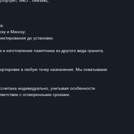
ортрет, текст , пейзаж);
в;
ску и Минску;
ектирования до установки.
и изготовление памятника из другого вида гранита.
портировке в любую точку назначения. Мы охватываем
ассчитана индивидуально, учитывая особенности
тветствии с оговоренными сроками.