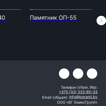
40
Памятник ОП-55
О
Телефон (Viber, Wa):
+375 (33) 333-80-33
info@bgranit.by
Email (общая):
ООО «БГ ОниксГрупп»
УНП: 391936924
Адрес: г. Витебск, ул. Генерала
Белобородова 4а 1 этаж 108
помещение