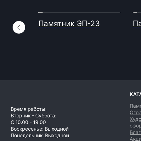
Памятник ЭП-23
П
КАТАЛОГ
Памятники
Время работы:
Ограды
Вторник - Суббота:
Художеств
С 10.00 - 19.00
оформлени
Воскресенье: Выходной
Благоустро
Понедельник: Выходной
Акции
Производство мемориальной продукции
любой сложности без посредников
© 2023. Фабрика гранита и мрамора.
Все права
защищены