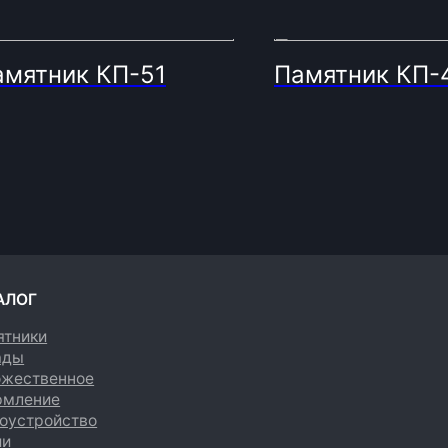
амятник КП-51
Памятник КП-
енное
е
йство
Политика конфиденциальности