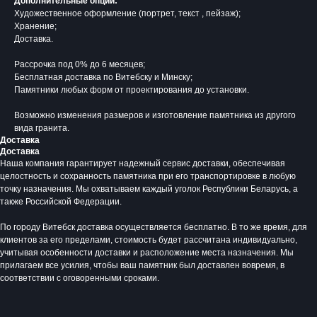
Дополнительные опции:
Художественное оформление (портрет, текст , пейзаж);
Хранение;
Доставка.
Рассрочка под 0% до 6 месяцев;
Бесплатная доставка по Витебску и Минску;
Памятники любых форм от проектирования до установки.
Возможно изменения размеров и изготовление памятника из другого
вида гранита.
Доставка
Доставка
Наша компания гарантирует надежный сервис доставки, обеспечивая
целостность и сохранность памятника при его транспортировке в любую
Время работы:
точку назначения. Мы охватываем каждый уголок Республики Беларусь, а
Вторник - Суббота:
также Российской Федерации.
С 10.00 - 19.00
Воскресенье: Выходной
По городу Витебск доставка осуществляется бесплатно. В то же время, для
Понедельник: Выходной
клиентов за его пределами, стоимость будет рассчитана индивидуально,
учитывая особенности доставки и расположение места назначения. Мы
Производство мемориальной продукции
прилагаем все усилия, чтобы ваш памятник был доставлен вовремя, в
любой сложности без посредников
соответствии с оговоренными сроками.
+375 (33) 333-80-33
Телефон (Viber, Wa):
info@bgranit.by
Email (общая):
ООО «БГ ОниксГрупп»