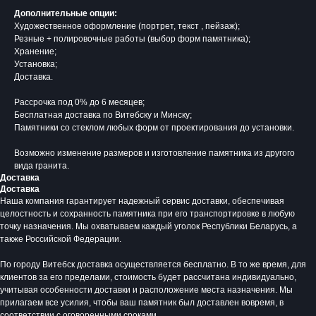
Дополнительные опции:
Художественное оформление (портрет, текст , пейзаж);
Резные + полировочные работы (выбор форм памятника);
Хранение;
Установка;
Доставка.
Рассрочка под 0% до 6 месяцев;
Бесплатная доставка по Витебску и Минску;
Памятники со стеклом любых форм от проектирования до установки.
Возможно изменение размеров и изготовление памятника из другого
вида гранита.
Доставка
Доставка
Время работы:
Наша компания гарантирует надежный сервис доставки, обеспечивая
Вторник - Суббота:
целостность и сохранность памятника при его транспортировке в любую
точку назначения. Мы охватываем каждый уголок Республики Беларусь, а
С 10.00 - 19.00
также Российской Федерации.
Воскресенье: Выходной
Понедельник: Выходной
По городу Витебск доставка осуществляется бесплатно. В то же время, для
Производство мемориальной продукции
клиентов за его пределами, стоимость будет рассчитана индивидуально,
любой сложности без посредников
учитывая особенности доставки и расположение места назначения. Мы
прилагаем все усилия, чтобы ваш памятник был доставлен вовремя, в
+375 (33) 333-80-33
Телефон (Viber, Wa):
соответствии с оговоренными сроками.