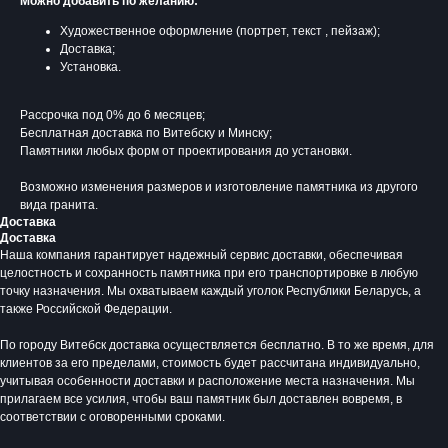
Можно добавить по желанию:
Художественное оформление (портрет, текст , пейзаж);
Доставка;
Установка.
Рассрочка под 0% до 6 месяцев;
Бесплатная доставка по Витебску и Минску;
Памятники любых форм от проектирования до установки.
Возможно изменения размеров и изготовление памятника из другого
вида гранита.
Доставка
Доставка
Наша компания гарантирует надежный сервис доставки, обеспечивая
Время работы:
целостность и сохранность памятника при его транспортировке в любую
Вторник - Суббота:
точку назначения. Мы охватываем каждый уголок Республики Беларусь, а
С 10.00 - 19.00
также Российской Федерации.
Воскресенье: Выходной
По городу Витебск доставка осуществляется бесплатно. В то же время, для
Понедельник: Выходной
клиентов за его пределами, стоимость будет рассчитана индивидуально,
Производство мемориальной продукции
учитывая особенности доставки и расположение места назначения. Мы
любой сложности без посредников
прилагаем все усилия, чтобы ваш памятник был доставлен вовремя, в
соответствии с оговоренными сроками.
+375 (33) 333-80-33
Телефон (Viber, Wa):
info@bgranit.by
Email (общая):