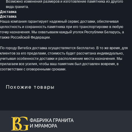
Возможно изменения размеров и изготовление памятника из другого
вида гранита.
Доставка
Доставка
Наша компания гарантирует надежный сервис доставки, обеспечивая
Время работы:
целостность и сохранность памятника при его транспортировке в любую
Вторник - Суббота:
точку назначения. Мы охватываем каждый уголок Республики Беларусь, а
С 10.00 - 19.00
также Российской Федерации.
Воскресенье: Выходной
Понедельник: Выходной
По городу Витебск доставка осуществляется бесплатно. В то же время, для
клиентов за его пределами, стоимость будет рассчитана индивидуально,
Производство мемориальной продукции любой
учитывая особенности доставки и расположение места назначения. Мы
сложности без посредников
прилагаем все усилия, чтобы ваш памятник был доставлен вовремя, в
+375 (33) 333-80-33
Телефон (Viber, Wa):
соответствии с оговоренными сроками.
info@bgranit.by
Email (общая):
ООО «БГ ОниксГрупп»
УНП: 391936924
Похожие товары
Адрес: г. Витебск, ул. Генерала Белобородова
4а 1 этаж 108 помещение