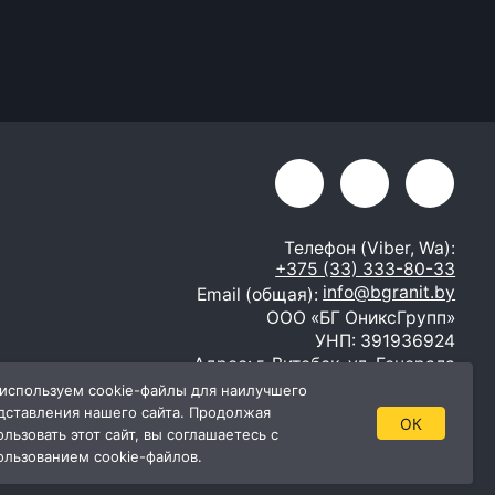
Телефон (Viber, Wa):
+375 (33) 333-80-33
info@bgranit.by
Email (общая):
ООО «БГ ОниксГрупп»
УНП: 391936924
Адрес: г. Витебск, ул. Генерала
Белобородова 4а 1 этаж 108
помещение
используем cookie-файлы для наилучшего
дставления нашего сайта. Продолжая
ОК
ользовать этот сайт, вы соглашаетесь с
ользованием cookie-файлов.