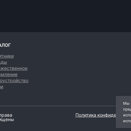
енное
е
йство
Политика конфиденциальности
Мы 
пре
исп
исп