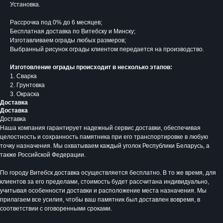
Установка.
Рассрочка под 0% до 6 месяцев;
Бесплатная доставка по Витебску и Минску;
Изготавливаем ограды любых размеров;
Выбранный рисунок ограды клиентом передается на производство.
Изготовление ограды происходит в несколько этапов:
1. Сварка
2. Грунтовка
3. Окраска
Доставка
Доставка
Доставка
Наша компания гарантирует надежный сервис доставки, обеспечивая
целостность и сохранность памятника при его транспортировке в любую
Время работы:
точку назначения. Мы охватываем каждый уголок Республики Беларусь, а
Вторник - Суббота:
также Российской Федерации.
С 10.00 - 19.00
Воскресенье: Выходной
По городу Витебск доставка осуществляется бесплатно. В то же время, для
Понедельник: Выходной
клиентов за его пределами, стоимость будет рассчитана индивидуально,
учитывая особенности доставки и расположение места назначения. Мы
Производство мемориальной продукции
любой сложности без посредников
прилагаем все усилия, чтобы ваш памятник был доставлен вовремя, в
соответствии с оговоренными сроками.
+375 (33) 333-80-33
Телефон (Viber, Wa):
info@bgranit.by
Email (общая):