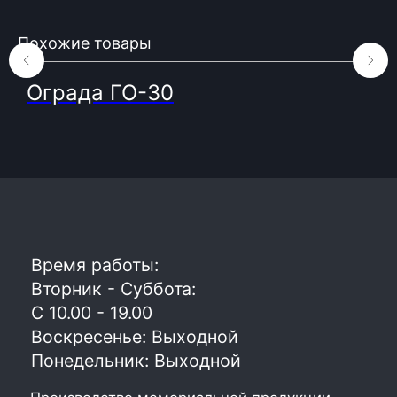
ООО «БГ ОниксГрупп»
УНП: 391936924
Похожие товары
Адрес: г. Витебск, ул. Генерала
Белобородова 4а 1 этаж 108 помещение
Ограда ГО-30
© 2023. Фабрика гранита и мрамора.
Все права защищены
Политика конфиденциальности