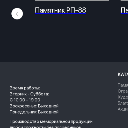
Памятник РП-88
Па
КАТАЛОГ
Памятники
Время работы:
Ограды
Вторник - Суббота:
Художестве
С 10.00 - 19.00
Благоустро
Воскресенье: Выходной
Акции
Понедельник: Выходной
Производство мемориальной продукции
любой сложности без посредников
© 2023. Фабрика гранита и мрамора.
Все права 