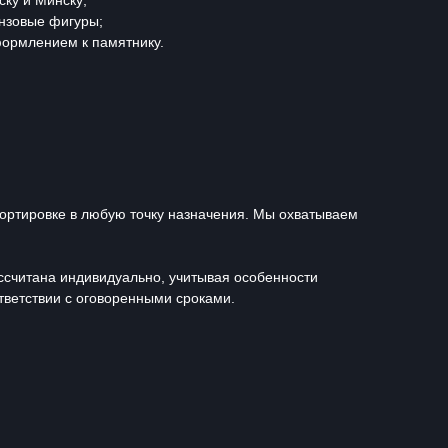
ску и Минску;
нзовые фигуры;
ормлением к памятнику.
портировке в любую точку назначения. Мы охватываем
ассчитана индивидуально, учитывая особенности
тветствии с оговоренными сроками.