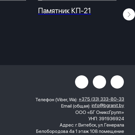
Памятник КП-21
М
к
+375 (33) 333-80-33
Телефон (Viber, Wa):
info@bgranit.by
Email (общая):
ООО «БГ ОниксГрупп»
УНП: 391936924
Адрес: г. Витебск, ул. Генерала
Белобородова 4а 1 этаж 108 помещение