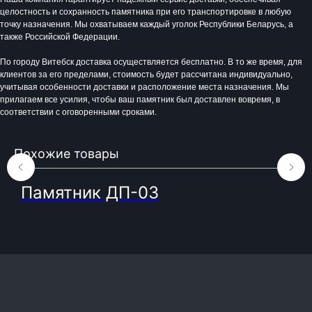
целостность и сохранность памятника при его транспортировке в любую
точку назначения. Мы охватываем каждый уголок Республики Беларусь, а
также Российской Федерации.
Время работы:
По городу Витебск доставка осуществляется бесплатно. В то же время, для
Вторник - Суббота:
клиентов за его пределами, стоимость будет рассчитана индивидуально,
С 10.00 - 19.00
учитывая особенности доставки и расположение места назначения. Мы
Воскресенье: Выходной
прилагаем все усилия, чтобы ваш памятник был доставлен вовремя, в
Понедельник: Выходной
соответствии с оговоренными сроками.
Производство мемориальной продукции
любой сложности без посредников
Похожие товары
+375 (33) 333-80-33
Телефон (Viber, Wa):
info@bgranit.by
Email (общая):
ООО «БГ ОниксГрупп»
Памятник ДП-03
УНП: 391936924
Адрес: г. Витебск, ул. Генерала
Белобородова 4а 1 этаж 108 помещение
© 2023. Фабрика гранита и мрамора.